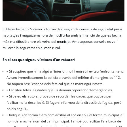
El Departament d’interior informa d’un seguit de consells de seguretat per a
habitatges i magatzems fora del nucli urbà amb la intenció de que es faci la
màxima difusió entre els veïns del municipi. Amb aquests consells es vol
millorar la seguretat en el mon rural.
En el cas que sigueu víctimes d’un robatori
– Si sospiteu que hi ha algú a l’interior, no hi entreu i eviteu l’enfrontament.
Aviseu immediatament la policia a través del telèfon d’emergències 112.
No toqueu res: l’escena dels fets cal que es mantingui intacta.
– Faciliteu totes les dades que us demani l’operador d’emergències.
– Si veieu els autors, proveu de recordar les dades que pugueu per
facilitar-ne la descripció. Si fugen, informeu de la direcció de fugida, però
no els seguiu.
– Indiqueu de forma clara com arribar al lloc on sou, el terme municipal, el
nom del mas i el nom del camí principal. També pot facilitar l’arribada de