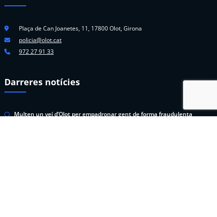
Plaça de Can Joanetes, 11, 17800 Olot, Girona
policia@olot.cat
972 27 91 33
Darreres notícies
Multen un veí d’Olot per empadronar gent de forma fraudulenta
Junta Local de Seguretat d’Olot
Més agents a la Policia Municipal d’Olot
La seguretat, prioritat de les Festes del Tura
Denunciades 3 persones que feien trampes als exàmens teòrics del
permís de conduir