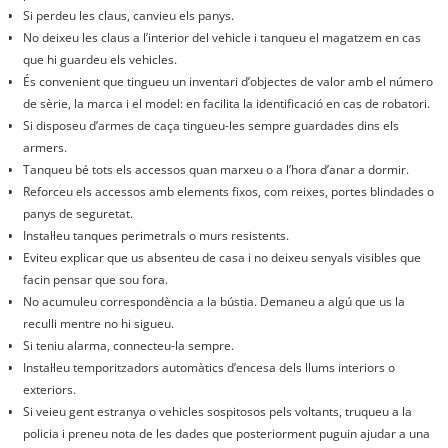
Si perdeu les claus, canvieu els panys.
No deixeu les claus a l’interior del vehicle i tanqueu el magatzem en cas
que hi guardeu els vehicles.
És convenient que tingueu un inventari d’objectes de valor amb el número
de sèrie, la marca i el model: en facilita la identificació en cas de robatori.
Si disposeu d’armes de caça tingueu-les sempre guardades dins els
armers.
Tanqueu bé tots els accessos quan marxeu o a l’hora d’anar a dormir.
Reforceu els accessos amb elements fixos, com reixes, portes blindades o
panys de seguretat.
Instal·leu tanques perimetrals o murs resistents.
Eviteu explicar que us absenteu de casa i no deixeu senyals visibles que
facin pensar que sou fora.
No acumuleu correspondència a la bústia. Demaneu a algú que us la
reculli mentre no hi sigueu.
Si teniu alarma, connecteu-la sempre.
Instal·leu temporitzadors automàtics d’encesa dels llums interiors o
exteriors.
Si veieu gent estranya o vehicles sospitosos pels voltants, truqueu a la
policia i preneu nota de les dades que posteriorment puguin ajudar a una