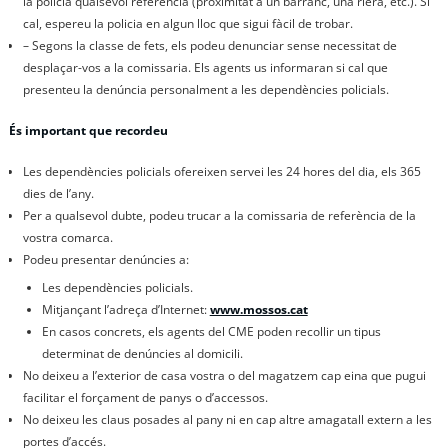
la policia qualsevol referència (proximitat a un barranc, una riera, etc.). Si
cal, espereu la policia en algun lloc que sigui fàcil de trobar.
– Segons la classe de fets, els podeu denunciar sense necessitat de
desplaçar-vos a la comissaria. Els agents us informaran si cal que
presenteu la denúncia personalment a les dependències policials.
És important que recordeu
Les dependències policials ofereixen servei les 24 hores del dia, els 365
dies de l’any.
Per a qualsevol dubte, podeu trucar a la comissaria de referència de la
vostra comarca.
Podeu presentar denúncies a:
Les dependències policials.
Mitjançant l’adreça d’Internet:
www.mossos.cat
En casos concrets, els agents del CME poden recollir un tipus
determinat de denúncies al domicili.
No deixeu a l’exterior de casa vostra o del magatzem cap eina que pugui
facilitar el forçament de panys o d’accessos.
No deixeu les claus posades al pany ni en cap altre amagatall extern a les
portes d’accés.