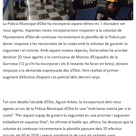
La Policia Municipal d’Olot ha incorporat aquest dimecres 1 d’octubre set
nous agents. Aquestes noves incorporacions responen a la voluntat de
l’Ajuntament d’Olot de continuar incrementant la plantilla de la Policia per
donar resposta a les necessitats de la ciutat amb la voluntat de garantir la
seguretat i el civisme. Amb aquest mateix objectiu, Generalitat ha acordat
destinar 20 nous agents a la comissaria de Mossos d’Esquadra de la
Garrotxa (12 ja s’hi ha incorporat i els 8 restants ho faran en breu), donant
resposta a la demanda expressada des d’Olot i fent realitat el primer
augment d’efectius d’aquest cos policial dels darrers anys.
Tal com detalla l’alcalde d’Olot, Agustí Arbós, la incorporació dels nous
agents al cos de la Policia Municipal d’Olot és una “molt bona notícia per a la
ciutat”. “Per aquest equip de govern la seguretat és una prioritat i seguirem
treballant en aquesta línia”, ha afirmat el batlle qui, alhora, ha destacat que la
voluntat és continuar incrementant la plantilla passant dels 55 efectius
actuals als 60 el 2026 i seguir ampliant-la de cara als pròxims anys.